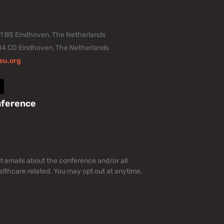
11 BS Eindhoven, The Netherlands
04 CD Eindhoven, The Netherlands
eu.org
nference
nt emails about the conference and/or all
lthcare related. You may opt out at anytime.