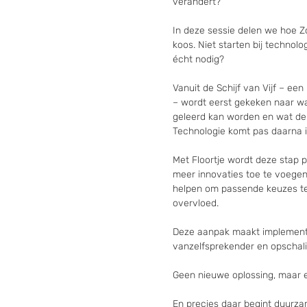
verandert?

In deze sessie delen we hoe Z
koos. Niet starten bij technolog
écht nodig?

Vanuit de Schijf van Vijf – ee
– wordt eerst gekeken naar wa
geleerd kan worden en wat de
Technologie komt pas daarna in
Met Floortje wordt deze stap p
meer innovaties toe te voegen
helpen om passende keuzes te
overvloed.

Deze aanpak maakt implemente
vanzelfsprekender en opschaling
Geen nieuwe oplossing, maar e
En precies daar begint duurza