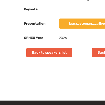
Keynote
Presentation
laura_steman__gfhe
GFHEU Year
2026
Back to speakers list
Back