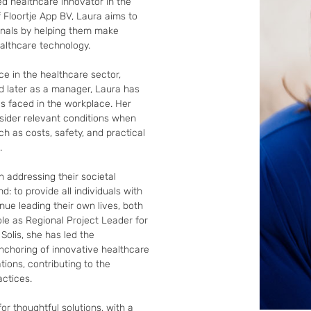
 healthcare innovator in the 
 Floortje App BV, Laura aims to 
nals by helping them make 
althcare technology. 

e in the healthcare sector, 
d later as a manager, Laura has 
s faced in the workplace. Her 
ider relevant conditions when 
h as costs, safety, and practical 


 addressing their societal 
: to provide all individuals with 
ue leading their own lives, both 
ole as Regional Project Leader for 
olis, she has led the 
nchoring of innovative healthcare 
ions, contributing to the 
ctices.

r thoughtful solutions, with a 