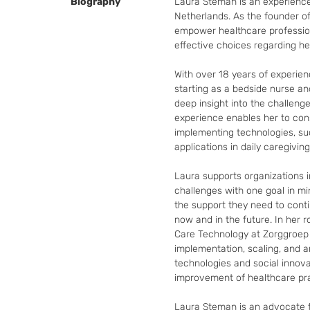
Biography
Laura Steman is an experienced
Netherlands. As the founder of
empower healthcare professio
effective choices regarding he
With over 18 years of experienc
starting as a bedside nurse an
deep insight into the challenge
experience enables her to cons
implementing technologies, suc
applications in daily caregiving.
Laura supports organizations in
challenges with one goal in mind
the support they need to contin
now and in the future. In her r
Care Technology at Zorggroep S
implementation, scaling, and a
technologies and social innovat
improvement of healthcare pra
Laura Steman is an advocate fo