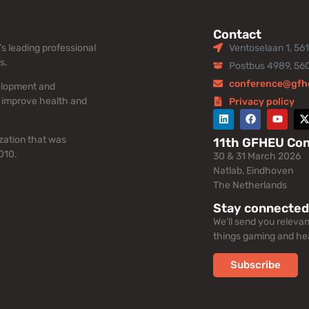
Contact
s leading professional
Ventoselaan 1, 56
s.
Postbus 4989, 56
conference@gfh
elopment and
 improve health and
Privacy policy
zation that was
11th GFHEU Co
010.
30 & 31 March 2026
Natlab, Eindhoven
The Netherlands
Stay connected
We’ll send you releva
things gaming and hea
Subscribe