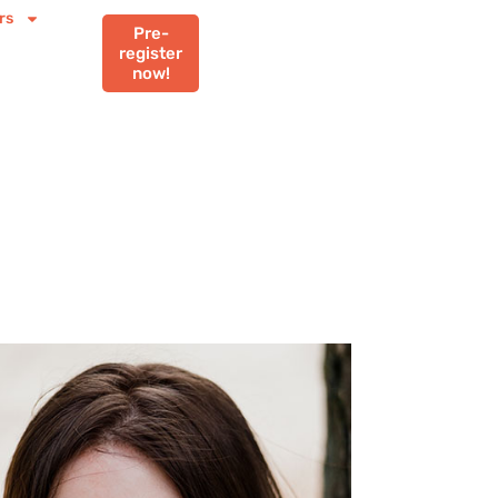
rs
Pre-
register
now!